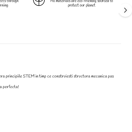
jects through
All materials are eco-friendly sourced to
rning
protect our planet
era principiile STEM in timp ce construiesti structura mecanica pas
ea perfecta!