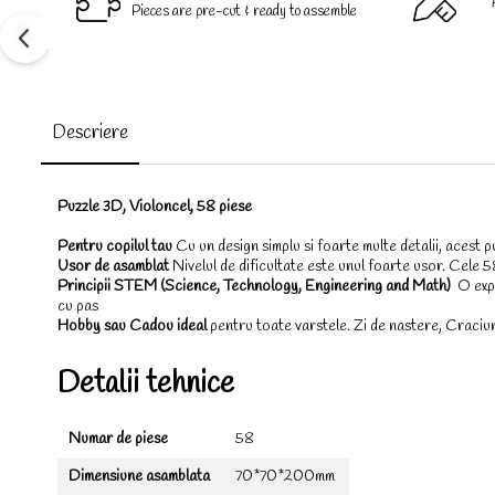
Pieces are pre-cut & ready to assemble
Descriere
Puzzle 3D, Violoncel, 58 piese
Pentru copilul tau
Cu un design simplu si foarte multe detalii, acest 
Usor de asamblat
Nivelul de dificultate este unul foarte usor. Cele 
Principii STEM (Science, Technology, Engineering and Math)
O expe
cu pas
Hobby sau Cadou ideal
pentru toate varstele. Zi de nastere, Craciu
Detalii tehnice
Numar de piese
58
Dimensiune asamblata
70*70*200mm