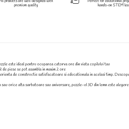
All products are well-designed with
Perfect for educational pro
premium quality
hands-on STEM lea
puzzle este ideal pentru ocuparea catorva ore din viata copilului tau
58 de piese se pot asambla in maxim 2 ore
rienta de constructie satisfacatoare si educationala in acelasi timp. Descop
n sau orice alta sarbatoare sau aniversare, puzzle-ul 3D din lemn este aleger