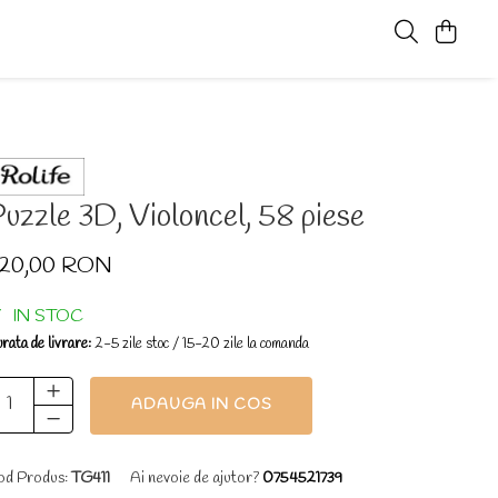
uzzle 3D, Violoncel, 58 piese
120,00 RON
IN STOC
rata de livrare:
2-5 zile stoc / 15-20 zile la comanda
ADAUGA IN COS
d Produs:
TG411
Ai nevoie de ajutor?
0754521739