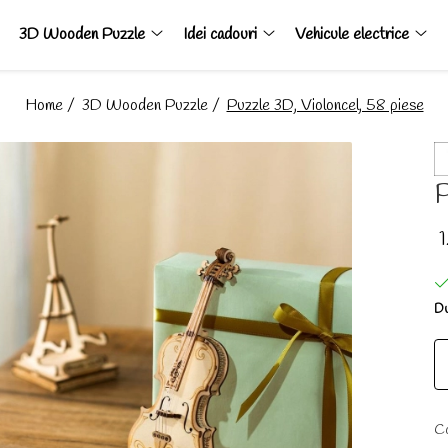
3D Wooden Puzzle
Idei cadouri
Vehicule electrice
Home /
3D Wooden Puzzle /
Puzzle 3D, Violoncel, 58 piese
P
Du
Co