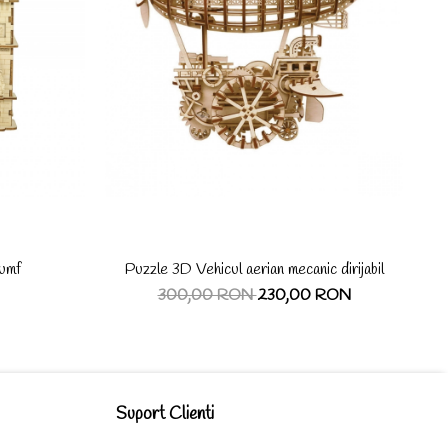
iumf
Puzzle 3D Vehicul aerian mecanic dirijabil
300,00 RON
230,00 RON
Suport Clienti