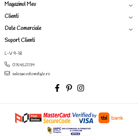
Magazinul Meu
Clienti
Date Comerciale
Suport Clienti
L-V 9-18
0754521739
sales@customstyle.ro