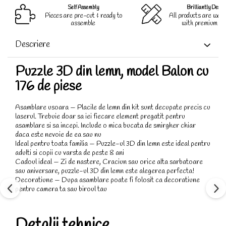
Self Assembly
Brilliantly Desig
Pieces are pre-cut & ready to
All products are well
assemble
with premium qua
Descriere
Puzzle 3D din lemn, model Balon cu
176 de piese
Asamblare usoara — Placile de lemn din kit sunt decupate precis cu
laserul. Trebuie doar sa iei fiecare element pregatit pentru
asamblare si sa incepi. Include o mica bucata de smirgher chiar
daca este nevoie de ea sau nu
Ideal pentru toata familia — Puzzle-ul 3D din lemn este ideal pentru
adulti si copii cu varsta de peste 8 ani
Cadoul ideal — Zi de nastere, Craciun sau orice alta sarbatoare
sau aniversare, puzzle-ul 3D din lemn este alegerea perfecta!
Decoratiune — Dupa asamblare poate fi folosit ca decoratiune
pentru camera ta sau biroul tau
Detalii tehnice