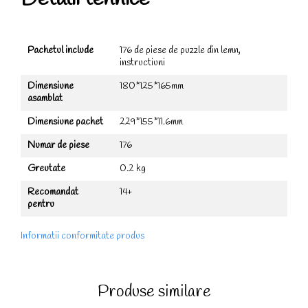
Pachetul include
176 de piese de puzzle din lemn,
instructiuni
Dimensiune
180*125*165mm
asamblat
Dimensiune pachet
229*155*11.6mm
Numar de piese
176
Greutate
0.2 kg
Recomandat
14+
pentru
Informatii conformitate produs
Produse similare