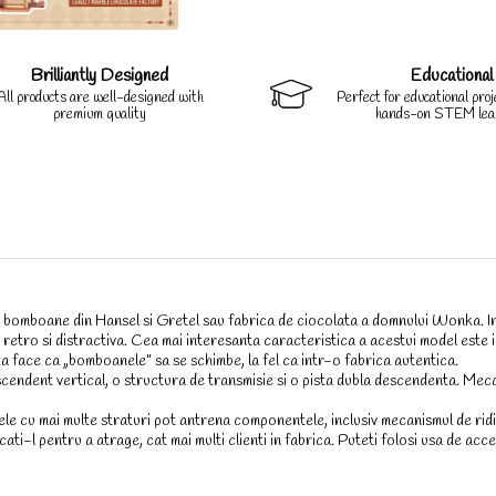
Brilliantly Designed
Educational
All products are well-designed with
Perfect for educational pro
premium quality
hands-on STEM lea
u bomboane din Hansel si Gretel sau fabrica de ciocolata a domnului Wonka. Ins
etro si distractiva. Cea mai interesanta caracteristica a acestui model este in
 a face ca „bomboanele” sa se schimbe, la fel ca intr-o fabrica autentica.
cendent vertical, o structura de transmisie si o pista dubla descendenta. Mecan
le cu mai multe straturi pot antrena componentele, inclusiv mecanismul de ridic
cati-l pentru a atrage, cat mai multi clienti in fabrica. Puteti folosi usa de ac