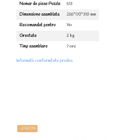
Numar de piese Puzzle
513
Dimensiune asamblata
255*170*310 mm
Recomandat pentru
14+
Greutate
2 kg
Timp asamblare
7 ore
Informatii conformitate produs
-21 RON