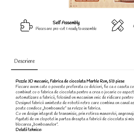
Self Assembly
Pieces are pre-cut & ready to assemble
Descriere
Puzzle 3D mecanic, Fabrica de ciocolata Marble Run, 513 piese
Fiecare avem cate o poveste preferata cu dulciuri, fie ca e casuta c
combinat cu o fabrica de ciocolata pentru a crea o jucarie cu aspect r
automatizare a fabricii, folosind un mecanism unic de ridicare pentru
Designul fabricii aminteste de robotii retro care combina un canal as
poate conduce „bomboanele” sa ruleze in fabrica.
Cu un design integrat de transmisie, prin rotirea manerului, angrenaje
Agatati de un clopotel in partea dreapta a fabricii de ciocolata si mis
blocarea „bomboanelor”.
Delatii tehnice: