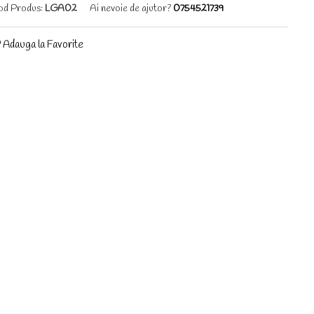
d Produs:
LGA02
Ai nevoie de ajutor?
0754521739
Adauga la Favorite