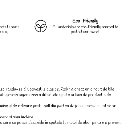
Eco-Friendly
jects through
All materials are eco-friendly sourced to
rning
protect our planet
pirandu-se din povestile clasice, Rokr a creat un circuit de bile
tegrarea ingenioasa a diferitelor piste in linia de productie de
ismul de ridicare push-pull din partea de jos a peretelui exterior
are si sina inelara.
ces care se poate deschide in spatele turnului de abur pentru a preveni