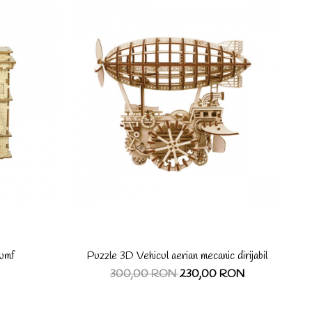
iumf
Puzzle 3D Vehicul aerian mecanic dirijabil
300,00 RON
230,00 RON