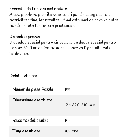
Exercitiu de finete si motricitate
Acest puzzle va permite sa exersati gandirea logica si de
motricitate fina, iar rezultatul final este unul cu care va puteti
mandri in fata familiei si a prietenilor.
Un cadou grozav
Un cadou special pentru cineva sau un decor special pentru
oricine. Va fi un cadou memorabil care va fi pretuit pentru
totdeauna.
Delatii tehnice:
Numar de piese Puzzle
199
Dimensiune asamblata
235*205*185mm
Recomandat pentru
14+
Timp asamblare
4,5 ore