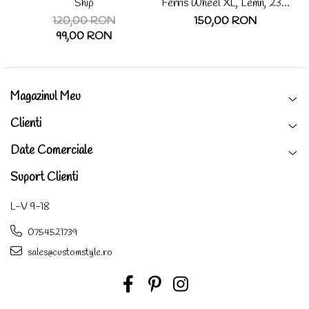
Ship
Ferris Wheel XL, Lemn, 232
de piese
120,00 RON
150,00 RON
99,00 RON
Magazinul Meu
Clienti
Date Comerciale
Suport Clienti
L-V 9-18
0754521739
sales@customstyle.ro