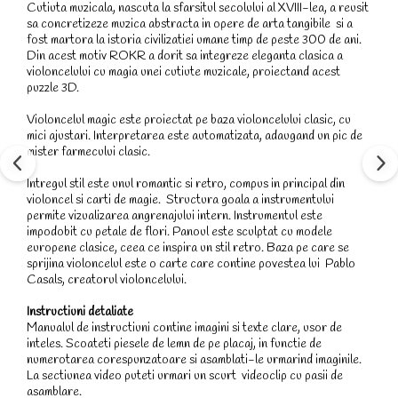
Cutiuta muzicala, nascuta la sfarsitul secolului al XVIII-lea, a reusit
sa concretizeze muzica abstracta in opere de arta tangibile si a
fost martora la istoria civilizatiei umane timp de peste 300 de ani.
Din acest motiv ROKR a dorit sa integreze eleganta clasica a
violoncelului cu magia unei cutiute muzicale, proiectand acest
puzzle 3D.
Violoncelul magic este proiectat pe baza violoncelului clasic, cu
mici ajustari. Interpretarea este automatizata, adaugand un pic de
mister farmecului clasic.
Intregul stil este unul romantic si retro, compus in principal din
violoncel si carti de magie. Structura goala a instrumentului
permite vizualizarea angrenajului intern. Instrumentul este
impodobit cu petale de flori. Panoul este sculptat cu modele
europene clasice, ceea ce inspira un stil retro. Baza pe care se
sprijina violoncelul este o carte care contine povestea lui Pablo
Casals, creatorul violoncelului.
Instructiuni detaliate
Manualul de instructiuni contine imagini si texte clare, usor de
inteles. Scoateti piesele de lemn de pe placaj, in functie de
numerotarea corespunzatoare si asamblati-le urmarind imaginile.
La sectiunea video puteti urmari un scurt videoclip cu pasii de
asamblare.