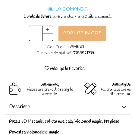
LA COMANDA
Durata de livrare:
2-5 zile stoc / 15-20 zile la comanda
ADAUGA IN COS
Cod Produs:
AMK63
Ai nevoie de ajutor?
0754521739
Adauga la Favorite
Self Assembly
Brilliantly Desig
Pieces are pre-cut & ready to
All products are well
assemble
with premium qua
Descriere
Puzzle 3D Mecanic, cutiuta muzicala, Violoncel magic, 199 piese
Povestea violoncelului magic