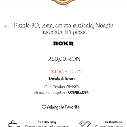
Puzzle 3D, lemn, cutiuta muzicala, Noapte
Instelata, 84 piese
250,00 RON
STOC EPUIZAT
Durata de livrare:
1
Cod Produs:
AMK51
Ai nevoie de ajutor?
0754521739
Adauga la Favorite
Self Assembly
Brilliantly Desig