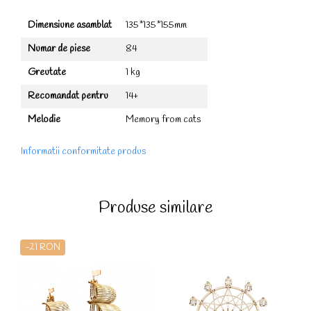
Dimensiune asamblat
135*135*155mm
Numar de piese
84
Greutate
1 kg
Recomandat pentru
14+
Melodie
Memory from cats
Informatii conformitate produs
Produse similare
-21 RON