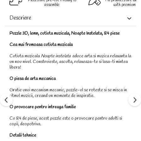
Pieces are pre-cut & ready to
All products are well
assemble
with premium qua
Descriere
Puzzle 3D, lemn, cutiuta muzicala, Noapte Instelata, 84 piese
Cea mai frumoasa cutiuta muzicala
Cutiuta muzicala
Noapte instelata
aduce arta si muzica relaxanta la
un nou nivel. Construieste, asculta, relaxeaza-te si lasa-ti mintea
libera!
O piesa de arta mecanica
Gratie unui mecanism mecanic, puzzle-ul se roteste si se misca in
ritmul muzicii, creand un momente de inspiratie.
O provocare pentru intreaga familie
Cu 84 de piese, acest puzzle este o provocare pentru adulti si
copii, deopotriva.
Detalii tehnice