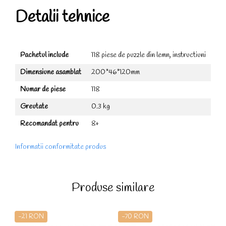
Detalii tehnice
Pachetul include
118 piese de puzzle din lemn, instructiuni
Dimensiune asamblat
200*46*120mm
Numar de piese
118
Greutate
0.3 kg
Recomandat pentru
8+
Informatii conformitate produs
Produse similare
-21 RON
-70 RON