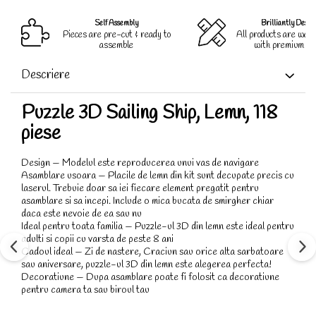
Self Assembly
Brilliantly Desig
Pieces are pre-cut & ready to
All products are well
assemble
with premium qua
Descriere
Puzzle 3D Sailing Ship, Lemn, 118
piese
Design — Modelul este reproducerea unui vas de navigare
Asamblare usoara — Placile de lemn din kit sunt decupate precis cu
laserul. Trebuie doar sa iei fiecare element pregatit pentru
asamblare si sa incepi. Include o mica bucata de smirgher chiar
daca este nevoie de ea sau nu
Ideal pentru toata familia — Puzzle-ul 3D din lemn este ideal pentru
adulti si copii cu varsta de peste 8 ani
Cadoul ideal — Zi de nastere, Craciun sau orice alta sarbatoare
sau aniversare, puzzle-ul 3D din lemn este alegerea perfecta!
Decoratiune — Dupa asamblare poate fi folosit ca decoratiune
pentru camera ta sau biroul tau