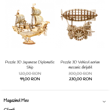
Puzzle 3D Japanese Diplomatic
Puzzle 3D Vehicul aerian
P
Ship
mecanic dirijabil
120,00 RON
300,00 RON
99,00 RON
230,00 RON
Magazinul Meu